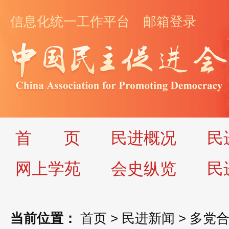
信息化统一工作平台
邮箱登录
首
页
民进概况
民
网上学苑
会史纵览
民
当前位置：
首页
>
民进新闻
>
多党