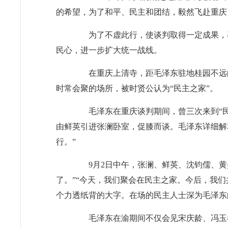
的希望，为了和平、民主和团结，毅然飞赴重庆
为了不虚此行，使谈判取得一定成果，毛
民心，进一步扩大统一战线。
在重庆上清寺，距毛泽东驻地桂园不远的
时常会聚的场所，被时贤公认为“民主之家”。
毛泽东在重庆谈判期间，曾三次来到“民主
由鲜英引进张澜卧室，促膝而谈。毛泽东详细解
行。”
9月2日中午，张澜、鲜英、沈钧儒、黄炎
了。”“今天，我们聚会在民主之家。今后，我
个力透纸背的大字。在场的民主人士深为毛泽东
毛泽东在渝期间不仅会见宋庆龄、冯玉祥