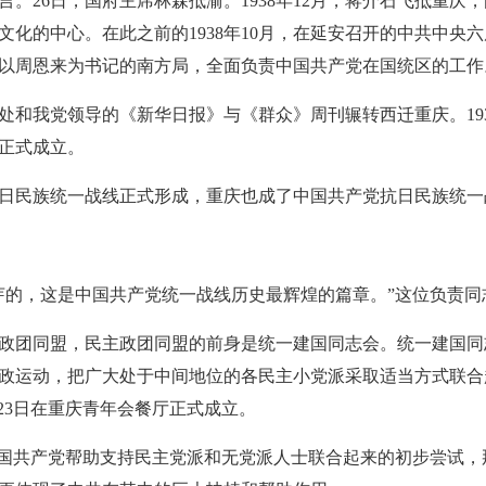
言。26日，国府主席林森抵渝。1938年12月，蒋介石飞抵重
化的中心。在此之前的1938年10月，在延安召开的中共中央
以周恩来为书记的南方局，全面负责中国共产党在国统区的工作
事处和我党领导的《新华日报》与《群众》周刊辗转西迁重庆。19
正式成立。
民族统一战线正式形成，重庆也成了中国共产党抗日民族统一战
的，这是中国共产党统一战线历史最辉煌的篇章。”这位负责同
团同盟，民主政团同盟的前身是统一建国同志会。统一建国同
政运动，把广大处于中间地位的各民主小党派采取适当方式联合
月23日在重庆青年会餐厅正式成立。
共产党帮助支持民主党派和无党派人士联合起来的初步尝试，那么