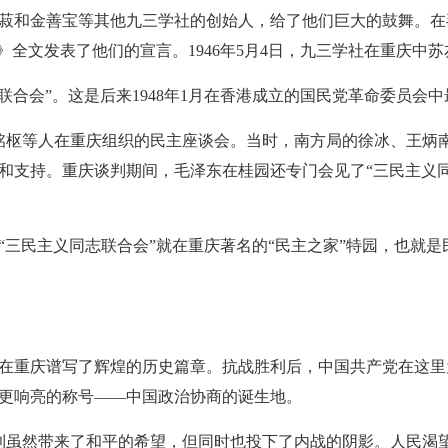
和金善宝等其他九三学社的创始人，给了他们巨大的鼓舞。在毛
》全文发表了他们的宣言。1946年5月4日，九三学社在重庆中
合会”。这是后来1948年1月在香港成立的国民党革命委员会
铭枢等人在重庆组织的民主座谈会。当时，南方局的徐冰、王炳
和支持。重庆谈判期间，毛泽东在桂园还专门会见了“三民主义
，“三民主义同志联合会”就在重庆著名的“民主之家”特园，也就
重庆谱写了辉煌的历史篇章。抗战胜利后，中国共产党在这里
更响亮的称号——中国政治协商的诞生地。
利虽然带来了和平的希望，但同时也投下了内战的阴影。人民渴