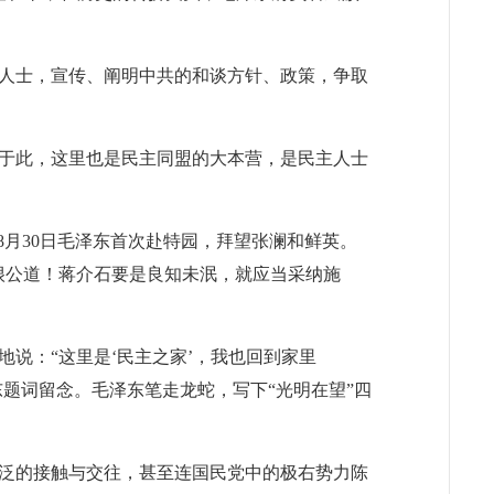
人士，宣传、阐明中共的和谈方针、政策，争取
于此，这里也是民主同盟的大本营，是民主人士
月30日毛泽东首次赴特园，拜望张澜和鲜英。
很公道！蒋介石要是良知未泯，就应当采纳施
说：“这里是‘民主之家’，我也回到家里
题词留念。毛泽东笔走龙蛇，写下“光明在望”四
泛的接触与交往，甚至连国民党中的极右势力陈