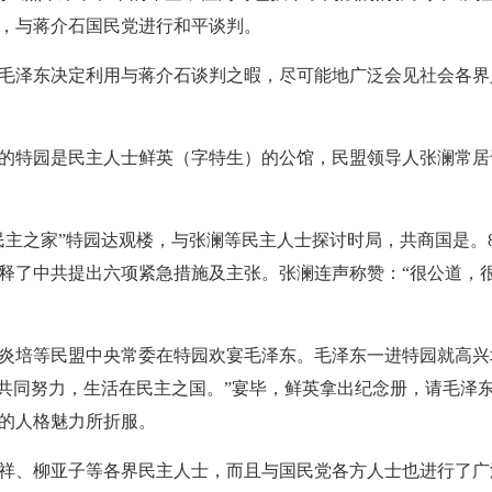
，与蒋介石国民党进行和平谈判。
泽东决定利用与蒋介石谈判之暇，尽可能地广泛会见社会各界
特园是民主人士鲜英（字特生）的公馆，民盟领导人张澜常居
之家”特园达观楼，与张澜等民主人士探讨时局，共商国是。8
释了中共提出六项紧急措施及主张。张澜连声称赞：“很公道，
培等民盟中央常委在特园欢宴毛泽东。毛泽东一进特园就高兴地
们共同努力，生活在民主之国。”宴毕，鲜英拿出纪念册，请毛泽东
的人格魅力所折服。
、柳亚子等各界民主人士，而且与国民党各方人士也进行了广