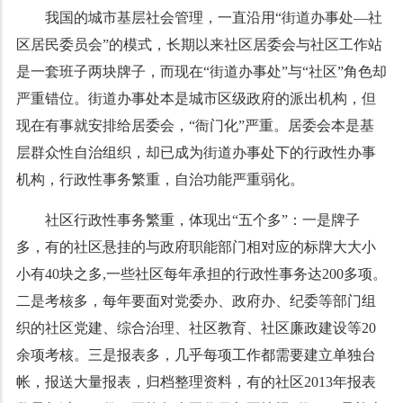
我国的城市基层社会管理，一直沿用“街道办事处—社
区居民委员会”的模式，长期以来社区居委会与社区工作站
是一套班子两块牌子，而现在“街道办事处”与“社区”角色却
严重错位。街道办事处本是城市区级政府的派出机构，但
现在有事就安排给居委会，“衙门化”严重。居委会本是基
层群众性自治组织，却已成为街道办事处下的行政性办事
机构，行政性事务繁重，自治功能严重弱化。
社区行政性事务繁重，体现出“五个多”：一是牌子
多，有的社区悬挂的与政府职能部门相对应的标牌大大小
小有
40
块之多
,
一些社区每年承担的行政性事务达
200
多项。
二是考核多，每年要面对党委办、政府办、纪委等部门组
织的社区党建、综合治理、社区教育、社区廉政建设等
20
余项考核。三是报表多，几乎每项工作都需要建立单独台
帐，报送大量报表，归档整理资料，有的社区
2013
年报表