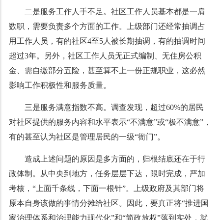
二是服务工作人手不足。社区工作人员基本都是一肩
数职，需要负责多个方面的工作。上级部门还经常抽调占
用工作人员，有的社区
4
至
5
人被长期抽调，有的抽调时间
超过
3
年。另外，社区工作人员无正式编制、无住房公积
金、需自缴部分五险，甚至算不上一份正规职业，这必然
影响工作积极性和服务质量。
三是服务满意指数不高。调查发现，超过
60%
的居民
对社区提供的服务内容和水平表示“不满意”或“极不满意”，
有的甚至认为社区是管理居民的一级“衙门”。
造成上述问题的原因是多方面的，归根结底还在于行
政体制。从中央到地方，任务层层下达，限时完成，严加
考核，“上面千条线，下面一根针”。上级政府及其部门将
原本自身该做的事情分摊给社区。因此，要真正将“推进国
家治理体系和治理能力现代化”和“简政放权”落到实处，就