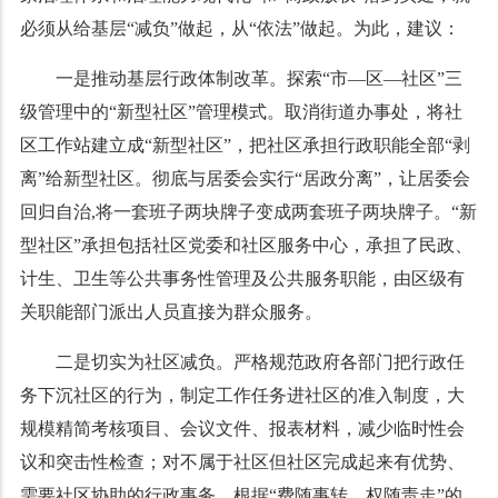
必须从给基层“减负”做起，从“依法”做起。为此，建议：
一是推动基层行政体制改革。探索“市—区—社区”三
级管理中的“新型社区”管理模式。取消街道办事处，将社
区工作站建立成“新型社区”，把社区承担行政职能全部“剥
离”给新型社区。彻底与居委会实行“居政分离”，让居委会
回归自治
,
将一套班子两块牌子变成两套班子两块牌子。“新
型社区”承担包括社区党委和社区服务中心，承担了民政、
计生、卫生等公共事务性管理及公共服务职能，由区级有
关职能部门派出人员直接为群众服务。
二是切实为社区减负。严格规范政府各部门把行政任
务下沉社区的行为，制定工作任务进社区的准入制度，大
规模精简考核项目、会议文件、报表材料，减少临时性会
议和突击性检查；对不属于社区但社区完成起来有优势、
需要社区协助的行政事务，根据“费随事转、权随责走”的