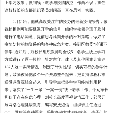
上学习效果，做到线上教学与疫情防控工作两不误，担任
该校校长的支部组织委员刘绍高一直在思考、实践。
2月伊始，他就高度关注市防疫办的最新疫情报告，敏
锐捕捉到可能要延迟开学的信号，组织学校领导班子及时
进行了电话沟通，提前思考延期开学的应对策略，做好了
疫情防控的物资采购和各种应急方案。接到区教委“停课不
停学”通知后，刘校长组织教师对全校511名学生线上学习
方式进行了逐一摸排，针对留守、建卡及其他困难儿童达
182人这一实际情况，制定了针对性强、切实可行的教学计
划，鼓励教师把多个平台资源整合起来，把直播课程和推
送微课资源结合起来，引导学生把多种学习终端利用起
来，落实了“一生一策”“一案一例”线上教学工作。个别家长
和孩子存在焦虑心理，刘校长高度重视舆情工作，部署开
展网络心理健康教育、编写安抚短信，组织班主任通过
QQ、微信等多种渠道，采取多种方式做好家长、孩子们的