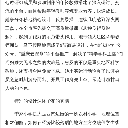
心教研组成员和参加制作的年轻教师搭建了深入研讨、交
流的平台，而且帮助年轻教师淬炼专业素养，快速成长。
她争分夺秒地精心设计、反复录播，连续几晚熬到深夜两
三点，在全市率先提交了高质量微课《从种瓜得瓜说
起》，起到了很好的示范带头作用。她带领大足区科学教
师团队，马不停蹄地完成了9节微课设计，在“渝味科学”公
众号、“重庆云课堂”等平台推广，解决了“科学学科主播”们
巧妇难为无米之炊的大难题，惠及的不仅是重庆地区科学
教师，还支持全网免费下载。她用实际行动诠释了民进会
员危急时刻挺身而出、开展工作身先士卒、示范引领甘当
人梯的本色。
特别的设计深怀护花的真情
季家小学是大足西南边陲的一所农村小学，地理位置
相对偏僻，如何在经济比较落后的地方全方位确保学生线