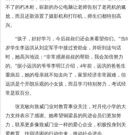
不了的朽木柜，崭新的办公电脑让老师告别了老死机的尴
尬，而且还新添置了摄影机和打印机，师生们都特别高
兴。
“孩子，好好学习，今后叔叔们还会来看望你们。”当8
岁学生李远洪从刘定军手中接过资助金，并听到这句话
时，她高兴地说：“非常感谢叔叔的帮助，我会加倍努力
的。”据小远洪的爷爷李明江介绍，4年前，远洪的爸爸生
重病后，她的母亲就不知去向了，家里经济非常困难，但
远洪是个开朗乐观的小女孩，而且学习特别努力，考试经
常是双百分。
张克敏向致威门业对教育事业关注，对月伦小学的大
力支持表示了感谢。她希望铜梁县的民进会员们更加努
力，联系更多像致威门业一样的爱心企业，积极投身到关
爱教育、扶弱济困的行动中来，推动社会进步。