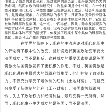
便带上了强烈的褒贬色彩，经过媒体的渲染后，似乎成为恶势力的
代名词。然而在政治科学研究中，利益集团是个中性词。在一个利
益分化的现代社会，利益集团的出现并活跃于政治、社会和经济生
活，是普遍的现象。在资源稀缺的条件下，只要存在竞争性经济体
制和等级化官僚体制，就会存在分享更多体制红利的人群，它们就
被称为既得利益集团。这一点，中西亦然。因此，除非反掉现实的
中西方经济和政治体制，否则，没有办法铲除既得利益集团。在世
界性基本体制不变的情况下，你反掉了现实中某个具体的既得利益
集团，便会马上产生新的既得利益集团。
在学界的影响下，现在的主流舆论对现代化历史
的评论有了根本性的改变。譬如说近代英国政治变革要比
法国成功，而不是相反。这种成功的重要因素据说是英国
贵族比法国贵族发挥了更积极的作用。不过，英国贵族是
现代化进程中最强大的既得利益集团，他们控制了政治权
力，不仅充分享受了老体制的红利（土地财富），而且充
分享受了新体制的红利（工业财富）。法国贵族就很可
怜，失去了政治权力和经济利益，最后变得一无所有。然
而，现代化事业更为成功的是英国，而不是法国。