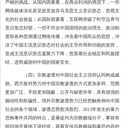
严峻的挑战。从国内因素看，在商业利润的诱惑下，一些
网络媒体淡化甚至故意放弃马克思主义意识形态，忽视文
化的社会效益；从国际因素看，互联网突破了时空边界与
意识形态封锁，一些不符合中国国情的政治理念、政治制
度和各种思潮通过网络传播，冲击着中国民众的思想，冲
淡了中国主流意识形态对社会的主导作用和功能的发挥，
造成主流意识形态凝聚力下降，危害着社会稳定和民族团
结，进而威胁到中国的国家安全。
（四）宗教渗透对中国社会主义信仰认同构成威
胁。西方敌对势力对中国宗教渗透的方式更加多样、范围
更加广泛、手段更加隐蔽，公开与秘密并举，具有很强的
煽动性和欺骗性。境外宗教渗透势力已经把触角伸向中国
社会的各个领域，渗透态势愈演愈烈。2013年发生的暴力
恐怖事件共同的特点，是暴徒均为宗教极端分子，事前有
组织地开展地下讲经班，观看宣传宗教极端和暴恐内容的