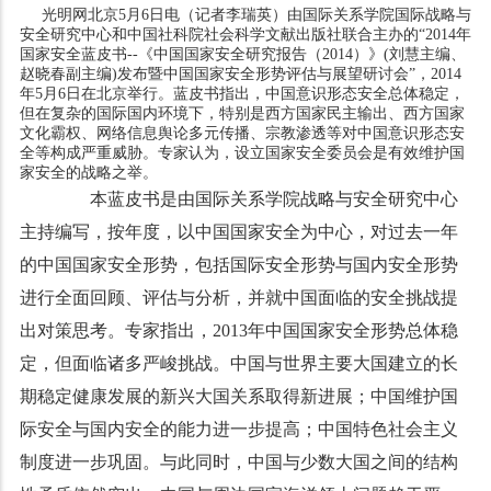
光明网北京5月6日电（记者李瑞英）由国际关系学院国际战略与
安全研究中心和中国社科院社会科学文献出版社联合主办的“2014年
国家安全蓝皮书--《中国国家安全研究报告（2014）》(刘慧主编、
赵晓春副主编)发布暨中国国家安全形势评估与展望研讨会”，2014
年5月6日在北京举行。蓝皮书指出，中国意识形态安全总体稳定，
但在复杂的国际国内环境下，特别是西方国家民主输出、西方国家
文化霸权、网络信息舆论多元传播、宗教渗透等对中国意识形态安
全等构成严重威胁。专家认为，设立国家安全委员会是有效维护国
家安全的战略之举。
本蓝皮书是由国际关系学院战略与安全研究中心
主持编写，按年度，以中国国家安全为中心，对过去一年
的中国国家安全形势，包括国际安全形势与国内安全形势
进行全面回顾、评估与分析，并就中国面临的安全挑战提
出对策思考。专家指出，2013年中国国家安全形势总体稳
定，但面临诸多严峻挑战。中国与世界主要大国建立的长
期稳定健康发展的新兴大国关系取得新进展；中国维护国
际安全与国内安全的能力进一步提高；中国特色社会主义
制度进一步巩固。与此同时，中国与少数大国之间的结构