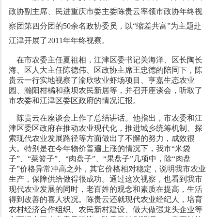
政协副主席、民进重庆市委主委陈贵云率领市政协年终视
察团第四分团的
50
余名政协委员，以“缩差共富”为主题赴
江津开展了
2011
年年终视察。
在市农委主任夏祖相，江津区委书记关海洋、区长陶长
海、区人大主任陈德伟、区政协主席王忠德的陪同下，陈
贵云一行实地视察了渝欣牧业虾场项目、亨嘉生态农业
园、瀚阳柑橘和燕坝农民新居等，并召开座谈会，听取了
市农委和江津区委区政府的情况汇报。
陈贵云在座谈会上作了总结讲话。他指出，市农委和江
津区委区政府在推动农业现代化，推进城乡统筹机制、探
索现代农业发展路径等方面做出了不懈的努力，成效很
大。特别是在今年物价普遍上涨的情况下，我市“米袋
子”、“菜篮子”、“肉盘子”、“果盘子”几项中，除“肉盘
子”价格异常冲高之外，其它价格相对稳定，说明我市农业
生产，保障供给做得很成功。通过这次视察，也看到我市
现代农业发展的同时，老百姓的观念和素质在提高，生活
得到改善的喜人状况。陈贵云还就现代农业经纪人，培育
农村经济合作组织、农民新村建设、做大做强龙头企业等