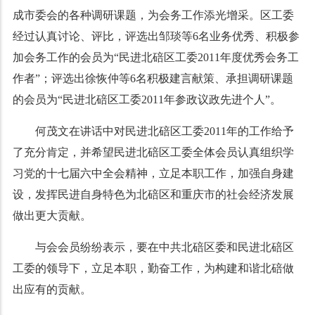
成市委会的各种调研课题，为会务工作添光增采。区工委
经过认真讨论、评比，评选出邹琰等
6
名业务优秀、积极参
加会务工作的会员为“民进北碚区工委
2011
年度优秀会务工
作者”；评选出徐恢仲等
6
名积极建言献策、承担调研课题
的会员为“民进北碚区工委
2011
年参政议政先进个人”。
何茂文在讲话中对民进北碚区工委
2011
年的工作给予
了充分肯定，并希望民进北碚区工委全体会员认真组织学
习党的十七届六中全会精神，立足本职工作，加强自身建
设，发挥民进自身特色为北碚区和重庆市的社会经济发展
做出更大贡献。
与会会员纷纷表示，要在中共北碚区委和民进北碚区
工委的领导下，立足本职，勤奋工作，为构建和谐北碚做
出应有的贡献。