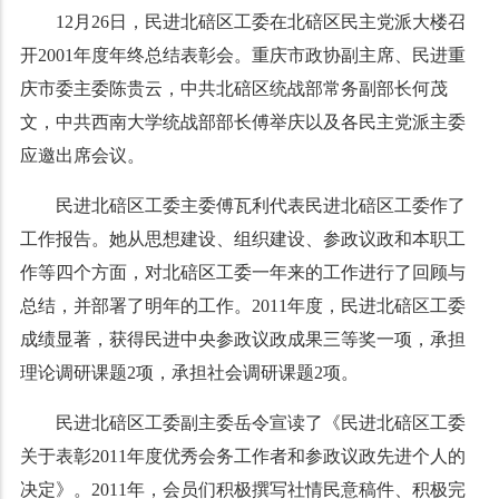
12
月
26
日
，民进北碚区工委在北碚区民主党派大楼召
开
2001
年度年终总结表彰会。重庆市政协副主席、民进重
庆市委主委陈贵云，中共北碚区统战部常务副部长何茂
文，中共西南大学统战部部长傅举庆以及各民主党派主委
应邀出席会议。
民进北碚区工委主委傅瓦利代表民进北碚区工委作了
工作报告。她从思想建设、组织建设、参政议政和本职工
作等四个方面，对北碚区工委一年来的工作进行了回顾与
总结，并部署了明年的工作。
2011
年度，民进北碚区工委
成绩显著，获得民进中央参政议政成果三等奖一项，承担
理论调研课题
2
项，承担社会调研课题
2
项。
民进北碚区工委副主委岳令宣读了《民进北碚区工委
关于表彰
2011
年度优秀会务工作者和参政议政先进个人的
决定》。
2011
年，会员们积极撰写社情民意稿件、积极完