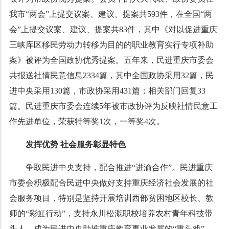
我市
“
两会
”
上提交议案、建议、提案共
593
件，在全国
“
两
会
”
上提交议案、建议、提案共
83
件，其中《对以促进重庆
三峡库区移民劳动力转移为目的的职业教育实行专项补助
案》被评为全国政协优秀提案。五年来，民进重庆市委会
共报送社情民意信息
2334
篇，其中全国政协采用
32
篇，民
进中央采用
130
篇，市政协采用
431
篇；相关部门回复
33
篇。民进重庆市委会连续
5
年被市政协评为反映社情民意工
作先进单位，荣获特等奖
1
次，一等奖
4
次。
发挥优势
社会服务彰显特色
争取民进中央支持，配合推进
“
进渝合作
”
。民进重庆
市委会积极配合民进中央做好支持重庆经济社会发展的社
会服务项目，特别是坚持开展培训西部贫困地区校长、教
师的
“
彩虹行动
”
，支持永川松溉职校培养农村青年科技带
头人，成为民进中央助推重庆教育事业发展的
“
重头戏
”
，