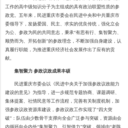
工作的高中级知识分子为主组成的具有政治联盟性质的参
政党。五年来，民进重庆市委会在民进中央和中共重庆市
委领导下，发扬爱国、民主、求实的优良传统，强化立会
为公、参政为民的共同意志，秉承
“
有思有行、集智聚力、
顺势而为、开拓创新
”
的参政理念，不断加强自身建设，认
真履行职能，为推进重庆经济社会发展作出了应有的贡
献。
集智聚力
参政议政成果丰硕
民进重庆市委会以《民进中央关于加强参政议政能力
建设的意见》为指导，进一步规范专题协商、课题调研、
集体提案、社情民意等工作流程，完善有关制度机制，加
强参政议政资源库建设，参政议政工作实现了
“
四大突
破
”
：队伍由少数骨干支撑向全会广泛参与突破，资源由会
内循环向会内外
“
集智聚力、引智借力
”
突破，领域由
“
老阵