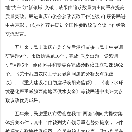
地
”
为主向
“
新领域
”
突破，成果由追求数量为主向重在提高
质量突破。民进重庆市委会参政议政工作连续
5
年获得民进
中央表彰，
3
次被推荐在民进全国性参政议政会议上作经验
交流发言。
五年来，民进重庆市委会先后承担或参与民进中央调
研课题
9
个、市政协课题
16
个，完成
“
党委出题、党派调
研
”
课题
5
个，组织区县和专委会完成参政议政立项课题
62
个。《关于我国农民工子女教育问题的分析及对策建
议》、《重大建设项目防腐呼唤阳光监督》、《地下水环
境恶化严重威胁西南地区供水安全》等被民进中央评为参
政议政优秀成果。
五年来，民进重庆市委会在我市
“
两会
”
期间共提交集
体提案
85
件，其中
14
件被列为市领导重点督办提案，
13
件
被评为市政协优秀提案。会员中的人大代表、政协委员在