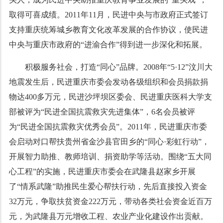
取得可喜成绩。
2011
年
11
月，民进中央与市政府正式签订
支持重庆统筹城乡教育文化改革发展的合作协议，使民进
中央与重庆市政府的
“
进渝合作
”
得到进一步深化和拓展。
积极服务社会，打造
“
同心
”
品牌。
2008
年
“5·12”
汶川大
地震发生后，民进重庆市委会发动各级组织和会员捐款捐
物达
400
多万元，民进沙坪坝区委会、民进重庆医科大学支
部被评为
“
民进全国抗震救灾先进集体
”
，
6
名会员被评
为
“
民进全国抗震救灾优秀会员
”
。
2011
年，民进重庆市委
会启动对口帮扶贵州省金沙县官田乡的
“
同心
·
彩虹行动
”
，
开展智力助推、教师培训、捐资助学等活动。围绕
“
五大同
心工程
”
的实施，民进重庆市委会在武隆县赵家乡开展
了
“
情系武隆
”
助推民生爱心帮扶行动，先后直接投入资金
32
万元，争取扶贫资金
222
万元，带动各类社会资金近百万
元，为武隆县万元增收工程、农业产业化建设作出贡献。