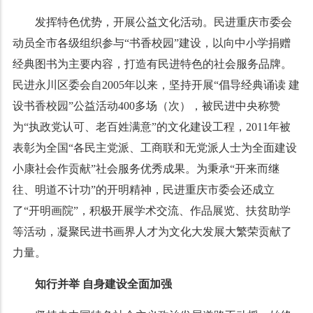
发挥特色优势，开展公益文化活动。民进重庆市委会
动员全市各级组织参与
“
书香校园
”
建设，以向中小学捐赠
经典图书为主要内容，打造有民进特色的社会服务品牌。
民进永川区委会自
2005
年以来，坚持开展
“
倡导经典诵读
建
设书香校园
”
公益活动
400
多场（次），被民进中央称赞
为
“
执政党认可、老百姓满意
”
的文化建设工程，
2011
年被
表彰为全国
“
各民主党派、工商联和无党派人士为全面建设
小康社会作贡献
”
社会服务优秀成果。为秉承
“
开来而继
往、明道不计功
”
的开明精神，民进重庆市委会还成立
了
“
开明画院
”
，积极开展学术交流、作品展览、扶贫助学
等活动，凝聚民进书画界人才为文化大发展大繁荣贡献了
力量。
知行并举
自身建设全面加强