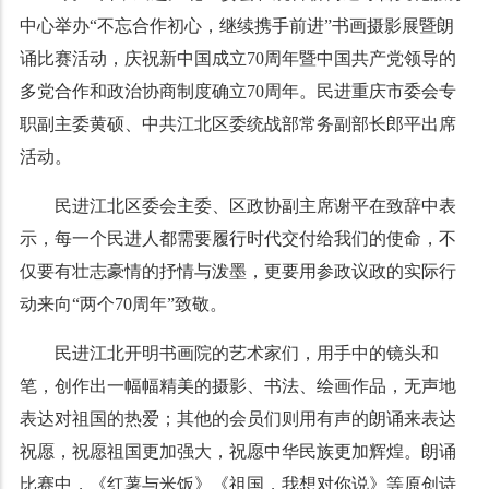
中心举办“不忘合作初心，继续携手前进”书画摄影展暨朗
诵比赛活动，庆祝新中国成立70周年暨中国共产党领导的
多党合作和政治协商制度确立70周年。民进重庆市委会专
职副主委黄硕、中共江北区委统战部常务副部长郎平出席
活动。
民进江北区委会主委、区政协副主席谢平在致辞中表
示，每一个民进人都需要履行时代交付给我们的使命，不
仅要有壮志豪情的抒情与泼墨，更要用参政议政的实际行
动来向“两个70周年”致敬。
民进江北开明书画院的艺术家们，用手中的镜头和
笔，创作出一幅幅精美的摄影、书法、绘画作品，无声地
表达对祖国的热爱；其他的会员们则用有声的朗诵来表达
祝愿，祝愿祖国更加强大，祝愿中华民族更加辉煌。朗诵
比赛中，《红薯与米饭》《祖国，我想对你说》等原创诗