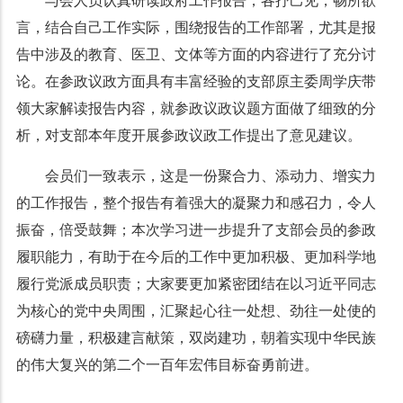
与会人员认真研读政府工作报告，各抒己见，畅所欲
言，
结合自己工作实际，围绕报告的工作部署，尤其是报
告中涉及的教育、医卫、文体等方面的内容进行了充分讨
论。在参政议政方面具有丰富经验的支部原主委周学庆带
领大家解读报告内容，就参政议政议题方面做了细致的分
析，对支部本年度开展参政议政工作提出了意见建议。
会员们一致表示，这是一份
聚合力、添动力、增实力
的工作报告，整个报告有着强大的凝聚力和感召力，令人
振奋，倍受鼓舞；
本次学习进一步提升了支部会员的参政
履职能力
，有助于在今后的工作中更加积极、更加科学地
履行党派成员职责；
大家要更加紧密团结在以习近平同志
为核心的党中央周围，汇聚起心往一处想、劲往一处使的
磅礴力量，积极建言献策，双岗建功，朝着实现中华民族
的伟大复兴的第二个一百年宏伟目标奋勇前进。