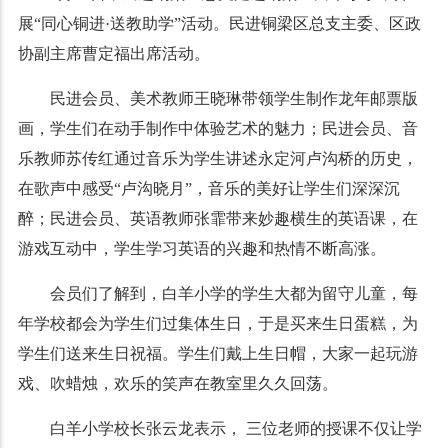
展“同心铜进·
送
教
助
学
”活动。民进铜梁区总支主委、
区政
协副主席
曹定福出席活动。
民进会员、美术教师王晓琳带领学生制作龙年邮票版
画，学生们在动手制作中体验艺术的魅力；民进会员、音
乐教师苏传红通过音乐为学生讲述永定河卢沟桥的历史，
在歌声中感受“卢沟晓月”，音乐的美好让学生们深深沉
醉；民进会员、英语教师张霏带来妙趣横生的英语课，在
游戏互动中，学生学习英语的兴趣和热情不断高涨。
会员们了解到，白羊小学的学生大都为留守儿童，每
年学校都会为学生们过集体生日，于是买来生日蛋糕，为
学生们送来生日祝福。学生们戴上生日帽，大家一起玩游
戏、吹蜡烛，欢乐的笑声在教室里久久回荡。
白羊小学校长张云龙表示， 三位老师的授课不仅让学