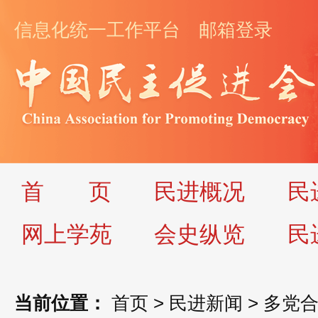
信息化统一工作平台
邮箱登录
首
页
民进概况
民
网上学苑
会史纵览
民
当前位置：
首页
>
民进新闻
>
多党