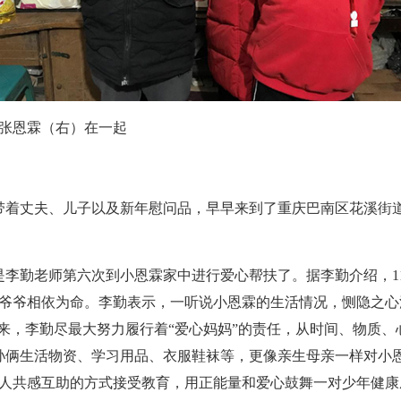
张恩霖（右）在一起
勤带着丈夫、儿子以及新年慰问品，早早来到了重庆巴南区花溪街
经是李勤老师第六次到小恩霖家中进行爱心帮扶了。据李勤介绍，
爷爷相依为命。李勤表示，一听说小恩霖的生活情况，恻隐之心
以来，李勤尽最大努力履行着“爱心妈妈”的责任，从时间、物质
爷孙俩生活物资、学习用品、衣服鞋袜等，更像亲生母亲一样对小
人共感互助的方式接受教育，用正能量和爱心鼓舞一对少年健康