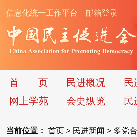
信息化统一工作平台
邮箱登录
首
页
民进概况
民
网上学苑
会史纵览
民
当前位置：
首页
>
民进新闻
>
多党