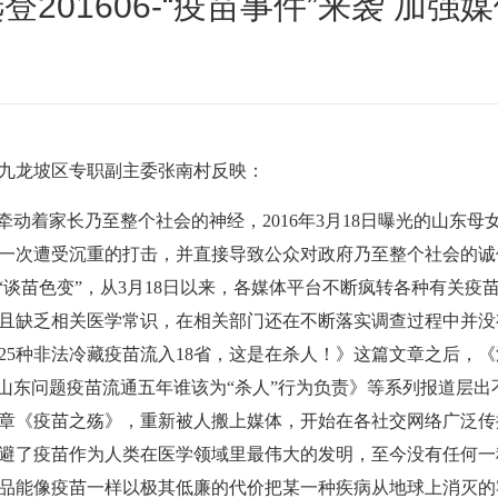
201606-“疫苗事件”来袭 加
九龙坡区专职副主委张南村反映：
动着家长乃至整个社会的神经，2016年3月18日曝光的山东
一次遭受沉重的打击，并直接导致公众对政府乃至整个社会的诚
“谈苗色变”，从3月18日以来，各媒体平台不断疯转各种有关疫
且缺乏相关医学常识，在相关部门还在不断落实调查过程中并没
5种非法冷藏疫苗流入18省，这是在杀人！》这篇文章之后，《涉案
《山东问题疫苗流通五年谁该为“杀人”行为负责》等系列报道层
的文章《疫苗之殇》，重新被人搬上媒体，开始在各社交网络广泛
避了疫苗作为人类在医学领域里最伟大的发明，至今没有任何一
品能像疫苗一样以极其低廉的代价把某一种疾病从地球上消灭的