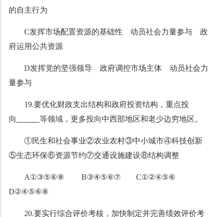
的自主行为
C发挥市场配置资源的基础性 动员社会力量参与 政
府运用公共资源
D发挥党的坚强领导 政府调控市场主体 动员社会力
量参与
19.要优化财政支出结构和政府投资结构，重点投
向
等领域，更多投向中西部地区和老少边穷地区。
①民生和社会事业②农业农村③中小城市④科技创新
⑤生态环保
⑥
资源节约⑦交通设施建设⑧结构调整
A①③⑤⑥⑧ B③④⑤⑥⑦ C①②④⑤⑥
D②④⑤⑥⑧
20.要实行综合评价考核，加快制定并完善绩效评价考