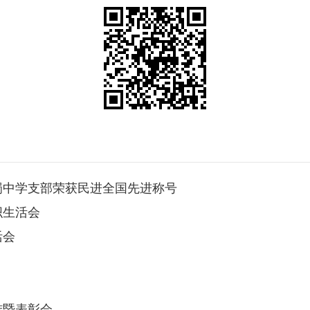
蜀中学支部荣获民进全国先进称号
织生活会
活会
结暨表彰会