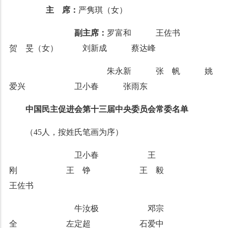
主 席：
严隽琪（女）
副主席：
罗富和 王佐书
贺 旻（女） 刘新成 蔡达峰
朱永新 张 帆 姚
爱兴 卫小春 张雨东
中国民主促进会第十三届中央委员会常委名单
（45人，按姓氏笔画为序）
卫小春 王
刚 王 铮 王 毅
王佐书
牛汝极 邓宗
全 左定超 石爱中