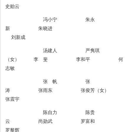
史贻云
冯小宁 朱永
新 朱晓进
刘新成
汤建人 严隽琪
（女） 李 斐 李和平 何
志敏
张 帆 张
涛 张雨东 张俊芳（女）
张震宇
陈自力 陈贵
云 尚勋武 罗富和
罗黎辉