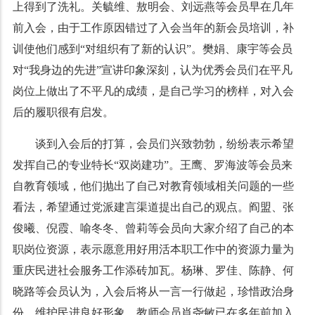
上得到了洗礼。关毓维、敖明会、刘远燕等会员早在几年
前入会，由于工作原因错过了入会当年的新会员培训，补
训使他们感到“对组织有了新的认识”。樊娟、康宇等会员
对“我身边的先进”宣讲印象深刻，认为优秀会员们在平凡
岗位上做出了不平凡的成绩，是自己学习的榜样，对入会
后的履职很有启发。
谈到入会后的打算，会员们兴致勃勃，纷纷表示希望
发挥自己的专业特长“双岗建功”。王鹰、罗海波等会员来
自教育领域，他们抛出了自己对教育领域相关问题的一些
看法，希望通过党派建言渠道提出自己的观点。阎盟、张
俊曦、倪霞、喻冬冬、曾莉等会员向大家介绍了自己的本
职岗位资源，表示愿意用好用活本职工作中的资源力量为
重庆民进社会服务工作添砖加瓦。杨琳、罗佳、陈静、何
晓路等会员认为，入会后将从一言一行做起，珍惜政治身
份，维护民进良好形象。教师会员肖尧敏已在多年前加入