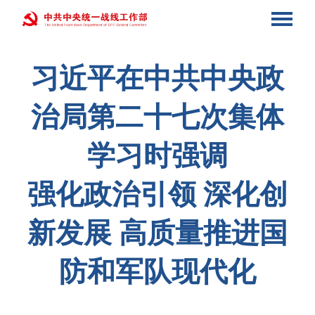
习近平在中共中央政
治局第二十七次集体
学习时强调
强化政治引领 深化创
新发展 高质量推进国
防和军队现代化
习近平出席2026世界人工智能大会暨人工
智能全球治理高级别会议
习近平会见哈萨克斯坦总统托卡耶夫
习近平同斯洛伐克总统佩列格里尼会谈
开幕式并发表主旨讲话
习近平会见联合国秘书长古特雷斯
习近平会见柬埔寨首相洪玛奈
习近平会见泰国总理阿努廷
习近平会见哈萨克斯坦总统托卡耶夫
习近平同斯洛伐克总统佩列格里尼会谈