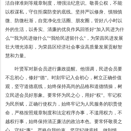
洁自律准则等规章制度，增强法纪意识。敬畏公权，不能
以权谋私，守住拒腐防变的底线。坚持严以修身、慎独慎
微、防微杜渐，自觉净化生活圈、朋友圈，管好八小时以
外的生活，以务实、清廉的优良作风回答好“加入民进为什
么”“我为民进做什么”“我给民进留什么”，为荣昌民进发展
壮大增光添彩，为荣昌区经济社会事业高质量发展贡献智
慧和力量。
叶贤军对新会员进行廉政提醒。他强调，民进会员要
不忘初心，修好“德”。时刻牢记入会初心，树立正确价值
观，坚守道德底线，始终保持高尚的品格和道德情操，树
立民进会员好形象。要常怀为民之心，用好“权”。牢记权
为民所赋，正确行使权力，始终牢记为人民服务的职责使
命，严格按照规章制度和法定程序办事，不滥用权力，不
越权行事，始终保持清正廉洁的政治本色。要常怀敬畏之
心，守好“廉”。严格自我约束，坚守纪律底线。做到慎