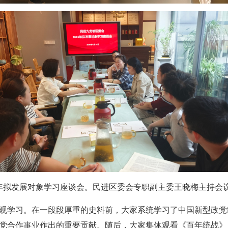
年拟发展对象学习
座谈会
。
民进区委会专职副主委王晓梅主持会
观学习。
在一段段厚重的史料前
，
大家系统
学习了中国新型政党
党合作事业作出的重要贡献。
随后，大家
集体观看《百年统战》