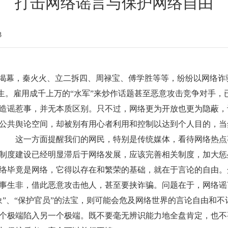
打击网络谣言与保护网络自由
3
渐揭幕，秦火火、立二拆四、周禄宝、傅学胜等等，纷纷以网络
陌生。雇用成千上万的“水军”来炒作话题甚至恶意攻击竞争对手
造谣惹事，并无本质区别。只不过，网络更为开放也更为隐蔽，
公共舆论空间，却被别有用心者利用和控制以达到个人目的，当
。 这一方面提醒我们的网民，特别是传统媒体，看待网络热点
制度建设已经明显滞后于网络发展，应该完善相关制度，加大惩
络毕竟是网络，它得以存在和繁荣的基础，就在于言论的自由。
事生非，借此恶意攻击他人，甚至要挟诈骗。问题在于，网络谣
象”、“保护官员”的法宝，则可能会危及网络世界的言论自由和
个极端陷入另一个极端。既不要毫无辨识能力地全盘肯定，也不