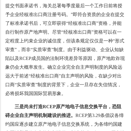
提交书面承诺书，海关总署每季度最后一个工作日前将授
予企业经核准出口商注册号码。”即符合资质的企业在提交
了标准承诺书后，可立即获得“经核准出口商”资格，并能
自行制作原产地声明。尽管“经核准出口商”资格可以在一
定程度上约束企业的诚信度，但该条规定仅仅是一种“形式
审查”，而非“实质审查”制度。由于利益驱动、企业认知缺
陷以及RCEP成员国的法制环境差异等原因，原产地欺诈现
象仍会大概率发生。确立企业完全自主声明制度的风险远
远大于前述“经核准出口商”自主声明的风险，在缺少对出
口商“实质审查”制度的背景下，企业一旦存在失信情况，
必将损坏我国国际贸易形象。
三是尚未打造
RCEP
原产地电子信息交换
平台，恐阻
碍企业
自主声明
机制建设的推进。
RCEP第3.29条倡议各缔
约国应逐步建立原产地电子信息交换系统，为各缔约国建