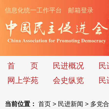
信息化统一工作平台
邮箱登录
首
页
民进概况
民
网上学苑
会史纵览
民
当前位置：
首页
>
民进新闻
>
多党