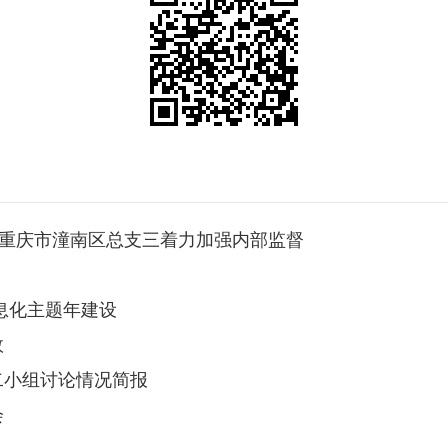
民进重庆市潼南区总支三着力加强内部监督
息化主题年建设
效
二小组讨论情况简报
会